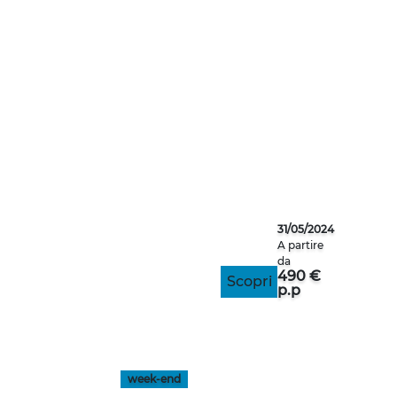
BERLINO
31/05/2024
A partire
da
490 €
Scopri
p.p
week-end