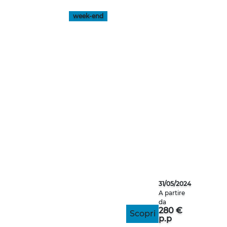
week-end
BUDAPEST
31/05/2024
A partire
da
280 €
Scopri
p.p