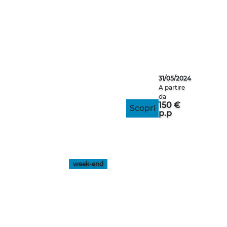
SOFIA
31/05/2024
A partire
da
150 €
Scopri
p.p
week-end