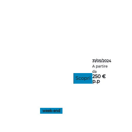
SPALATO
31/05/2024
A partire
da
250 €
Scopri
p.p
week-end