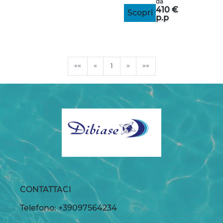
da
410 €
Scopri
p.p
««
«
1
»
»»
CONTATTACI
Telefono: +39097564234